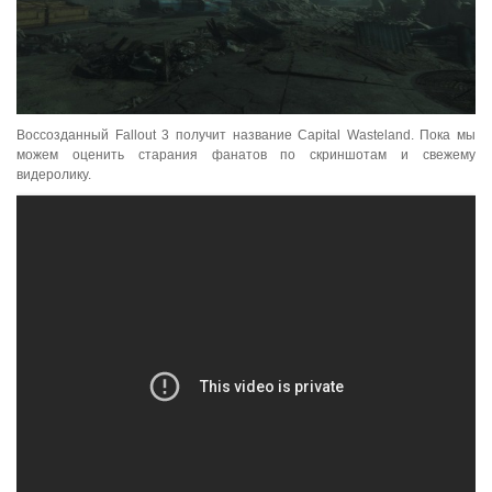
Воссозданный Fallout 3 получит название Capital Wasteland. Пока мы
можем оценить старания фанатов по скриншотам и свежему
видеролику.