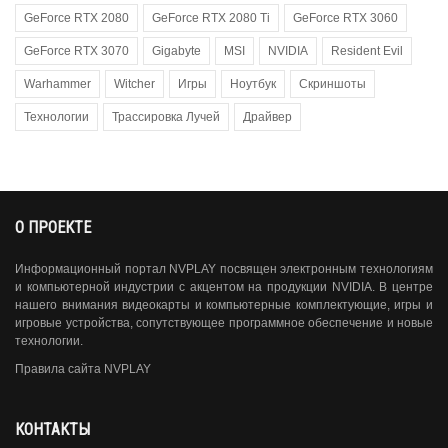
GeForce RTX 2080
GeForce RTX 2080 Ti
GeForce RTX 3060
GeForce RTX 3070
Gigabyte
MSI
NVIDIA
Resident Evil
Warhammer
Witcher
Игры
Ноутбук
Скриншоты
Технологии
Трассировка Лучей
Драйвер
О ПРОЕКТЕ
Информационный портал NVPLAY посвящен электронным технологиям
и компьютерной индустрии с акцентом на продукции NVIDIA. В центре
нашего внимания видеокарты и компьютерные комплектующие, игры и
игровые устройства, сопутствующее программное обеспечение и новые
технологии.
Правила сайта NVPLAY
КОНТАКТЫ