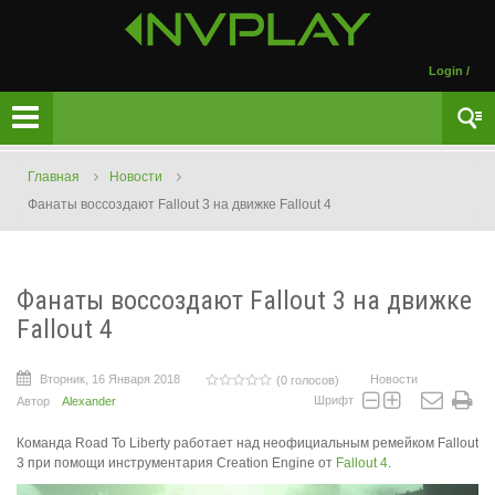
Login
/
Главная
Новости
Фанаты воссоздают Fallout 3 на движке Fallout 4
Фанаты воссоздают Fallout 3 на движке
Fallout 4
Вторник, 16 Января 2018
Новости
(0 голосов)
Шрифт
Автор
Alexander
Команда Road To Liberty работает над неофициальным ремейком Fallout
3 при помощи инструментария Creation Engine от
Fallout 4
.