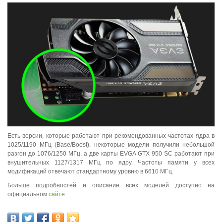
Есть версии, которые работают при рекомендованных частотах ядра в
1025/1190 МГц (Base/Boost), некоторые модели получили небольшой
разгон до 1076/1250 МГц, а две карты EVGA GTX 950 SC работают при
внушительных 1127/1317 МГц по ядру. Частоты памяти у всех
модификаций отвечают стандартному уровню в 6610 МГц.
Больше подробностей и описание всех моделей доступно на
официальном
сайте
.