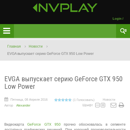
Login
/
Главная
Новости
EVGA выпускает серию GeForce GTX 950 Low Power
EVGA выпускает серию GeForce GTX 950
Low Power
Пятница, 08 Апреля 2016
Новости
(1 Голосовать)
Шрифт
Автор
Alexander
Видеокарта
GeForce GTX 950
прочно обосновалась в сегменте
доступных графических решений. При хорошей производительности