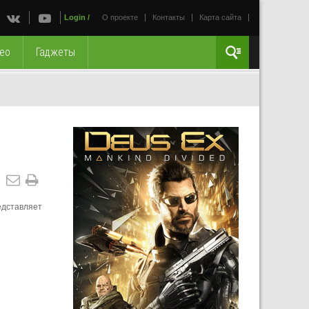
Login
/
О проекте
Контакты
Карта сайта
ео
Гаджеты
едставляет