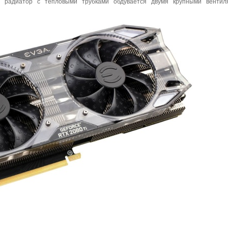
й радиатор с тепловыми трубками обдувается двумя крупными вентил