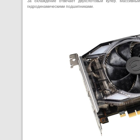
За охлаждение отвечает двухслотовый кулер. Массивны
гидродинамическими подшипниками.