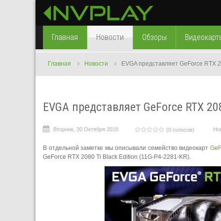
Главная
Новости
Обзоры
Видеокарт
Главная
Новости
EVGA представляет GeForce RTX 208
EVGA представляет GeForce RTX 2080
Вторник, 30 Октября 2018
Но
(0 голосов)
В отдельной заметке мы описывали семейство видеокарт
GeF
GeForce RTX 2080 Ti Black Edition (11G-P4-2281-KR).