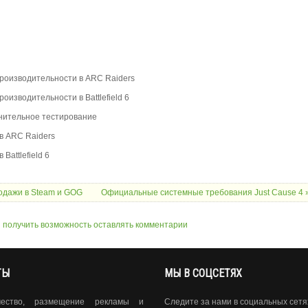
производительности в ARC Raiders
изводительности в Battlefield 6
внительное тестирование
в ARC Raiders
Battlefield 6
одажи в Steam и GOG
Официальные системные требования Just Cause 4 
ы получить возможность оставлять комментарии
ТЫ
МЫ В СОЦСЕТЯХ
чество, размещение рекламы и
Следите за нами в социальных сетя