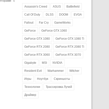
яторами с
Assassin's Creed
ASUS
Battlefield
Call Of Duty
DLSS
DOOM
EVGA
Fallout
Far Cry
GameWorks
GeForce
GeForce GTX 1060
GeForce GTX 1080
GeForce GTX 1080 Ti
GeForce RTX 2080
GeForce RTX 2080 Ti
GeForce RTX 3060
GeForce RTX 3070
Gigabyte
MSI
NVIDIA
Resident Evil
Warhammer
Witcher
Игры
Ноутбук
Скриншоты
Технологии
Трассировка Лучей
Драйвер