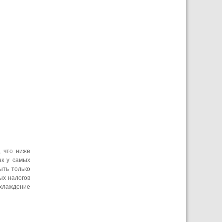
, что ниже
ак у самых
ыть только
ых налогов
охлаждение