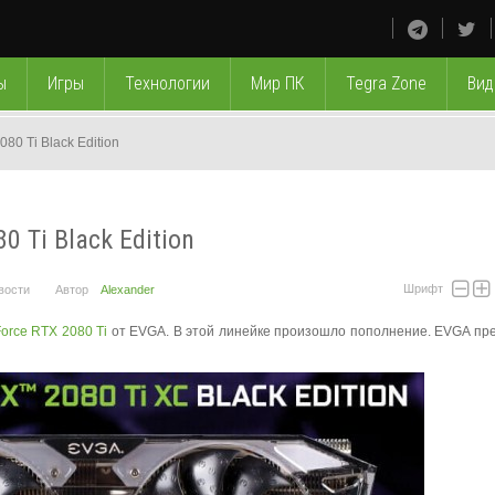
ы
Игры
Технологии
Мир ПК
Tegra Zone
Вид
0 Ti Black Edition
 Ti Black Edition
Шрифт
вости
Автор
Alexander
orce RTX 2080 Ti
от EVGA. В этой линейке произошло пополнение. EVGA пр