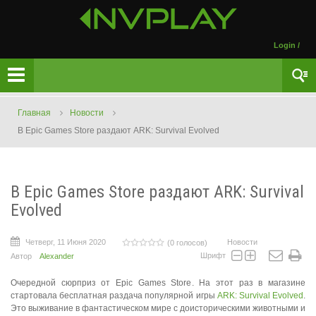
Login
/
Главная
Новости
В Epic Games Store раздают ARK: Survival Evolved
В Epic Games Store раздают ARK: Survival
Evolved
Четверг, 11 Июня 2020
Новости
(0 голосов)
Шрифт
Автор
Alexander
Очередной сюрприз от Epic Games Store. На этот раз в магазине
стартовала бесплатная раздача популярной игры
ARK: Survival Evolved
.
Это выживание в фантастическом мире с доисторическими животными и