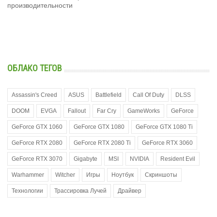
производительности
ОБЛАКО ТЕГОВ
Assassin's Creed
ASUS
Battlefield
Call Of Duty
DLSS
DOOM
EVGA
Fallout
Far Cry
GameWorks
GeForce
GeForce GTX 1060
GeForce GTX 1080
GeForce GTX 1080 Ti
GeForce RTX 2080
GeForce RTX 2080 Ti
GeForce RTX 3060
GeForce RTX 3070
Gigabyte
MSI
NVIDIA
Resident Evil
Warhammer
Witcher
Игры
Ноутбук
Скриншоты
Технологии
Трассировка Лучей
Драйвер