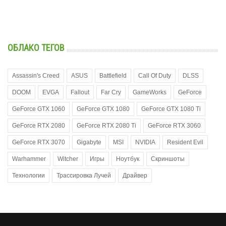
ОБЛАКО ТЕГОВ
Assassin's Creed
ASUS
Battlefield
Call Of Duty
DLSS
DOOM
EVGA
Fallout
Far Cry
GameWorks
GeForce
GeForce GTX 1060
GeForce GTX 1080
GeForce GTX 1080 Ti
GeForce RTX 2080
GeForce RTX 2080 Ti
GeForce RTX 3060
GeForce RTX 3070
Gigabyte
MSI
NVIDIA
Resident Evil
Warhammer
Witcher
Игры
Ноутбук
Скриншоты
Технологии
Трассировка Лучей
Драйвер