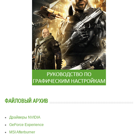
ФАЙЛОВЫЙ АРХИВ
Драйверы NVIDIA
GeForce Experience
MSI Afterburner