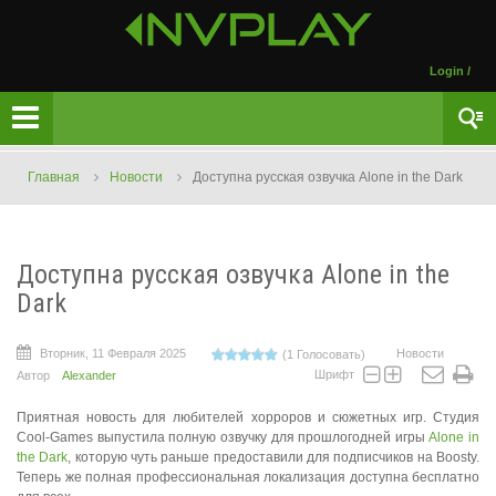
Login
/
Главная
Новости
Доступна русская озвучка Alone in the Dark
Доступна русская озвучка Alone in the
Dark
Вторник, 11 Февраля 2025
Новости
(1 Голосовать)
Шрифт
Автор
Alexander
Приятная новость для любителей хорроров и сюжетных игр. Студия
Сool-Games выпустила полную озвучку для прошлогодней игры
Alone in
the Dark
, которую чуть раньше предоставили для подписчиков на Boosty.
Теперь же полная профессиональная локализация доступна бесплатно