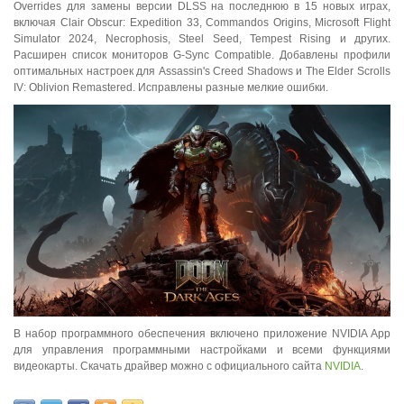
Overrides для замены версии DLSS на последнюю в 15 новых играх,
включая Clair Obscur: Expedition 33, Commandos Origins, Microsoft Flight
Simulator 2024, Necrophosis, Steel Seed, Tempest Rising и других.
Расширен список мониторов G-Sync Compatible. Добавлены профили
оптимальных настроек для Assassin's Creed Shadows и The Elder Scrolls
IV: Oblivion Remastered. Исправлены разные мелкие ошибки.
В набор программного обеспечения включено приложение NVIDIA App
для управления программными настройками и всеми функциями
видеокарты. Скачать драйвер можно с официального сайта
NVIDIA
.