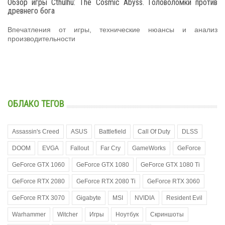
Обзор игры Cthulhu: The Cosmic Abyss. Головоломки против
древнего бога
Впечатления от игры, технические нюансы и анализ
производительности
ОБЛАКО ТЕГОВ
Assassin's Creed
ASUS
Battlefield
Call Of Duty
DLSS
DOOM
EVGA
Fallout
Far Cry
GameWorks
GeForce
GeForce GTX 1060
GeForce GTX 1080
GeForce GTX 1080 Ti
GeForce RTX 2080
GeForce RTX 2080 Ti
GeForce RTX 3060
GeForce RTX 3070
Gigabyte
MSI
NVIDIA
Resident Evil
Warhammer
Witcher
Игры
Ноутбук
Скриншоты