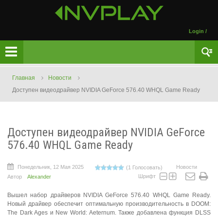
Login
/
Главная
Новости
Доступен видеодрайвер NVIDIA GeForce 576.40 WHQL Game Ready
Доступен видеодрайвер NVIDIA GeForce
576.40 WHQL Game Ready
Понедельник, 12 Мая 2025
Новости
(1 Голосовать)
Шрифт
Автор
Alexander
Вышел набор драйверов NVIDIA GeForce 576.40 WHQL Game Ready.
Новый драйвер обеспечит оптимальную производительность в DOOM:
The Dark Ages и New World: Aeternum. Также добавлена функция DLSS