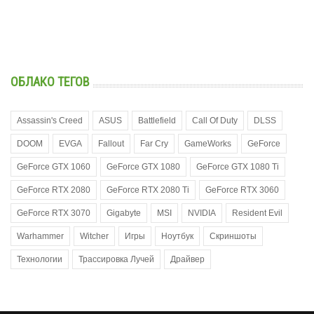
ОБЛАКО ТЕГОВ
Assassin's Creed
ASUS
Battlefield
Call Of Duty
DLSS
DOOM
EVGA
Fallout
Far Cry
GameWorks
GeForce
GeForce GTX 1060
GeForce GTX 1080
GeForce GTX 1080 Ti
GeForce RTX 2080
GeForce RTX 2080 Ti
GeForce RTX 3060
GeForce RTX 3070
Gigabyte
MSI
NVIDIA
Resident Evil
Warhammer
Witcher
Игры
Ноутбук
Скриншоты
Технологии
Трассировка Лучей
Драйвер