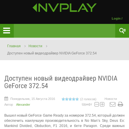
Login
/
Главная
Новости
Доступен новый видеодрайвер NVIDIA GeForce 372.54
Доступен новый видеодрайвер NVIDIA
GeForce 372.54
Понедельник, 15 Августа 2016
Новости
(2 голосов)
Шрифт
Автор
Alexander
Вышел новый GeForce Game Ready за номером 372.54, который должен
обеспечить наилучшую производительность в No Man’s Sky, Deus Ex:
Mankind Divided, Obduction, F1 2016, и бете Paragon. Среди важных