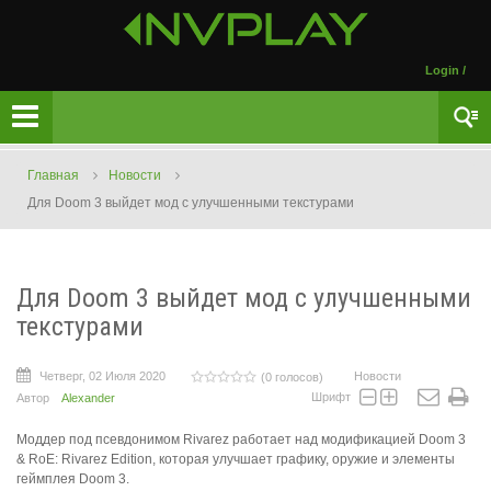
Login
/
Главная
Новости
Для Doom 3 выйдет мод с улучшенными текстурами
Для Doom 3 выйдет мод с улучшенными
текстурами
Четверг, 02 Июля 2020
Новости
(0 голосов)
Шрифт
Автор
Alexander
Моддер под псевдонимом Rivarez работает над модификацией Doom 3
& RoE: Rivarez Edition, которая улучшает графику, оружие и элементы
геймплея Doom 3.