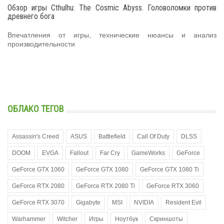
Обзор игры Cthulhu: The Cosmic Abyss. Головоломки против
древнего бога
Впечатления от игры, технические нюансы и анализ
производительности
ОБЛАКО ТЕГОВ
Assassin's Creed
ASUS
Battlefield
Call Of Duty
DLSS
DOOM
EVGA
Fallout
Far Cry
GameWorks
GeForce
GeForce GTX 1060
GeForce GTX 1080
GeForce GTX 1080 Ti
GeForce RTX 2080
GeForce RTX 2080 Ti
GeForce RTX 3060
GeForce RTX 3070
Gigabyte
MSI
NVIDIA
Resident Evil
Warhammer
Witcher
Игры
Ноутбук
Скриншоты