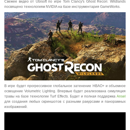
Свежее видео от Ubisoft по игре Tom Clancy's Ghost Recon: Wildlands
посвящено технологиям NVIDIA на базе инструментария GameWorks.
В игре будет прогрессивное глобальное затенение HBAO+ и объемное
освещение Volumetric Lighting. Впервые будет реализована симуляция
травы на базе технологии Turf Effects. Будет и полная поддержка
Ansel
для создания любых скриншотов с разными ракурсами и панорамных
изображений.