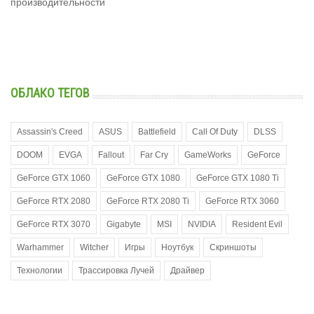
производительности
ОБЛАКО ТЕГОВ
Assassin's Creed
ASUS
Battlefield
Call Of Duty
DLSS
DOOM
EVGA
Fallout
Far Cry
GameWorks
GeForce
GeForce GTX 1060
GeForce GTX 1080
GeForce GTX 1080 Ti
GeForce RTX 2080
GeForce RTX 2080 Ti
GeForce RTX 3060
GeForce RTX 3070
Gigabyte
MSI
NVIDIA
Resident Evil
Warhammer
Witcher
Игры
Ноутбук
Скриншоты
Технологии
Трассировка Лучей
Драйвер