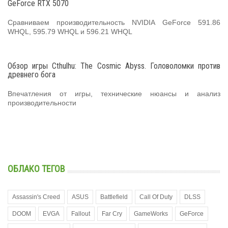
GeForce RTX 5070
Сравниваем производительность NVIDIA GeForce 591.86
WHQL, 595.79 WHQL и 596.21 WHQL
Обзор игры Cthulhu: The Cosmic Abyss. Головоломки против
древнего бога
Впечатления от игры, технические нюансы и анализ
производительности
ОБЛАКО ТЕГОВ
Assassin's Creed
ASUS
Battlefield
Call Of Duty
DLSS
DOOM
EVGA
Fallout
Far Cry
GameWorks
GeForce