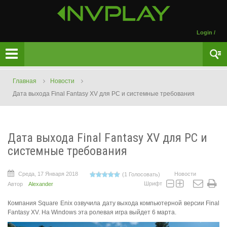
Login
/
Главная
Новости
Дата выхода Final Fantasy XV для PC и системные требования
Дата выхода Final Fantasy XV для PC и
системные требования
Среда, 17 Января 2018
Новости
(1 Голосовать)
Шрифт
Автор
Alexander
Компания Square Enix озвучила дату выхода компьютерной версии Final
Fantasy XV. На Windows эта ролевая игра выйдет 6 марта.