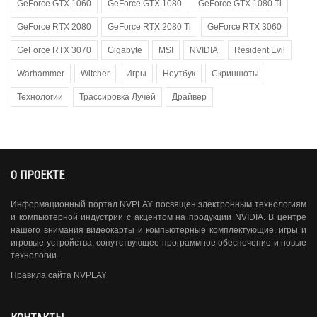
GeForce GTX 1060
GeForce GTX 1080
GeForce GTX 1080 Ti
GeForce RTX 2080
GeForce RTX 2080 Ti
GeForce RTX 3060
GeForce RTX 3070
Gigabyte
MSI
NVIDIA
Resident Evil
Warhammer
Witcher
Игры
Ноутбук
Скриншоты
Технологии
Трассировка Лучей
Драйвер
О ПРОЕКТЕ
Информационный портал NVPLAY посвящен электронным технологиям
и компьютерной индустрии с акцентом на продукции NVIDIA. В центре
нашего внимания видеокарты и компьютерные комплектующие, игры и
игровые устройства, сопутствующее программное обеспечение и новые
технологии.
Правила сайта NVPLAY