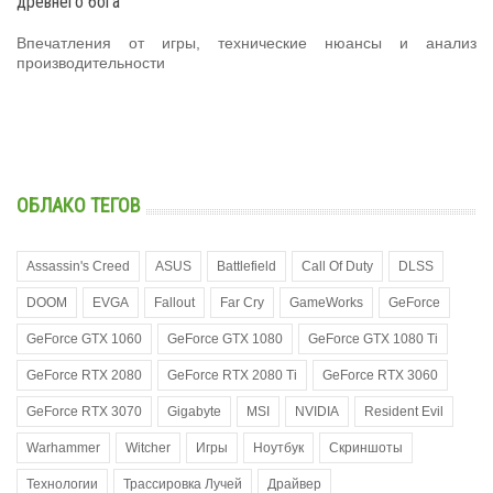
древнего бога
Впечатления от игры, технические нюансы и анализ
производительности
ОБЛАКО ТЕГОВ
Assassin's Creed
ASUS
Battlefield
Call Of Duty
DLSS
DOOM
EVGA
Fallout
Far Cry
GameWorks
GeForce
GeForce GTX 1060
GeForce GTX 1080
GeForce GTX 1080 Ti
GeForce RTX 2080
GeForce RTX 2080 Ti
GeForce RTX 3060
GeForce RTX 3070
Gigabyte
MSI
NVIDIA
Resident Evil
Warhammer
Witcher
Игры
Ноутбук
Скриншоты
Технологии
Трассировка Лучей
Драйвер