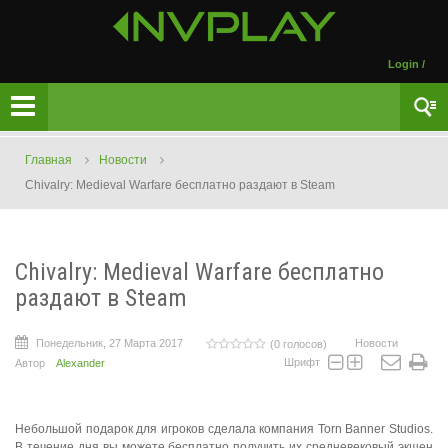
Login
/
Главная
Новости
Chivalry: Medieval Warfare бесплатно раздают в Steam
Chivalry: Medieval Warfare бесплатно
раздают в Steam
Понедельник, 27 Марта 2017
Новости
(0 голосов)
Шрифт
Автор
Alexander
Небольшой подарок для игроков сделала компания Torn Banner Studios.
В течение дня вы можете бесплатно получить их средневековый экшен