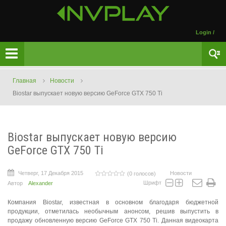
Login
/
Главная
Новости
Biostar выпускает новую версию GeForce GTX 750 Ti
Biostar выпускает новую версию
GeForce GTX 750 Ti
Четверг, 17 Декабря 2015
Новости
(0 голосов)
Шрифт
Автор
Alexander
Компания Biostar, известная в основном благодаря бюджетной
продукции, отметилась необычным анонсом, решив выпустить в
продажу обновленную версию GeForce GTX 750 Ti. Данная видеокарта