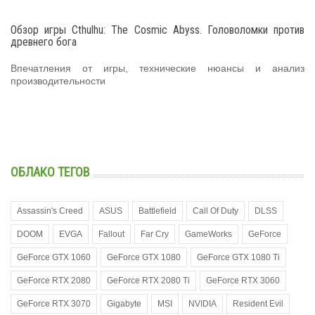
Обзор игры Cthulhu: The Cosmic Abyss. Головоломки против
древнего бога
Впечатления от игры, технические нюансы и анализ
производительности
ОБЛАКО ТЕГОВ
Assassin's Creed
ASUS
Battlefield
Call Of Duty
DLSS
DOOM
EVGA
Fallout
Far Cry
GameWorks
GeForce
GeForce GTX 1060
GeForce GTX 1080
GeForce GTX 1080 Ti
GeForce RTX 2080
GeForce RTX 2080 Ti
GeForce RTX 3060
GeForce RTX 3070
Gigabyte
MSI
NVIDIA
Resident Evil