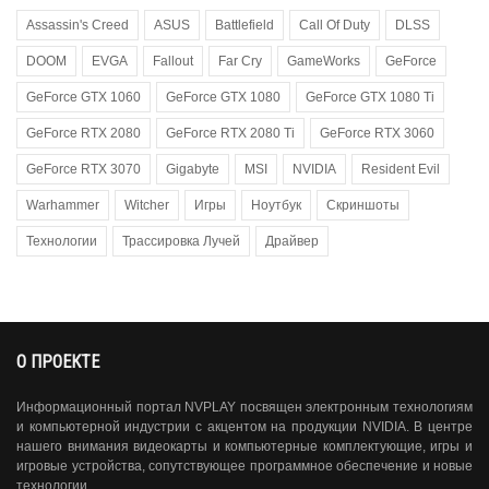
Assassin's Creed
ASUS
Battlefield
Call Of Duty
DLSS
DOOM
EVGA
Fallout
Far Cry
GameWorks
GeForce
GeForce GTX 1060
GeForce GTX 1080
GeForce GTX 1080 Ti
GeForce RTX 2080
GeForce RTX 2080 Ti
GeForce RTX 3060
GeForce RTX 3070
Gigabyte
MSI
NVIDIA
Resident Evil
Warhammer
Witcher
Игры
Ноутбук
Скриншоты
Технологии
Трассировка Лучей
Драйвер
О ПРОЕКТЕ
Информационный портал NVPLAY посвящен электронным технологиям
и компьютерной индустрии с акцентом на продукции NVIDIA. В центре
нашего внимания видеокарты и компьютерные комплектующие, игры и
игровые устройства, сопутствующее программное обеспечение и новые
технологии.