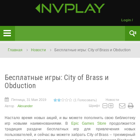
Login
/
Главная
Новости
Бесплатные игры: City of Brass и Obduction
Бесплатные игры: City of Brass и
Obduction
Пятница, 31 Мая 2019
Новости
(1 Голосовать)
Шрифт
Автор
Alexander
Настало время новых акций, и вы можете пополнить свою библиотеку
игр новыми наименованиями. В
Epic Games Store
продолжается
традиция раздачи бесплатных игр для привлечения новых
пользователей, и сейчас вы можете забрать City of Brass – трехмерный