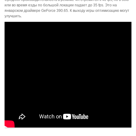
или во время езды по большой локации падает до 35 fps. Это на
январском драйвере GeForce 390.65. К выходу игры оптимизацию могут
улучшить.