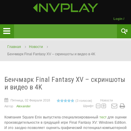
Login
/
Главная
Новости
Бенчмарк Final Fantasy XV – скриншоты и видео в 4K
Бенчмарк Final Fantasy XV – скриншоты
и видео в 4K
Пятница, 02 Февраля 2018
Новости
(3 голосов)
Шрифт
Автор
Alexander
Компания Square Enix выпустила специализированный
тест
для оценки
производительности в грядущей игре Final Fantasy XV: Windows Edition.
И это заодно позволяет оценить графический потенциал компьютерной