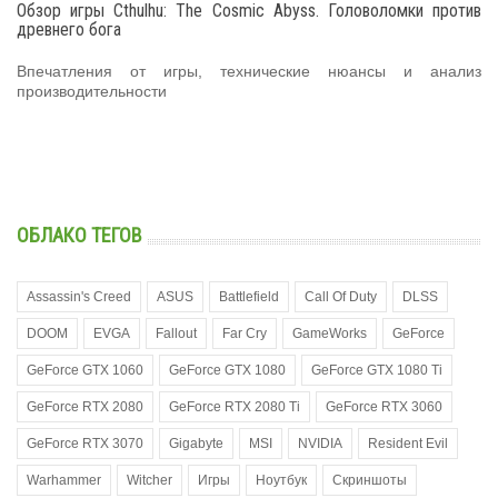
Обзор игры Cthulhu: The Cosmic Abyss. Головоломки против
древнего бога
Впечатления от игры, технические нюансы и анализ
производительности
ОБЛАКО ТЕГОВ
Assassin's Creed
ASUS
Battlefield
Call Of Duty
DLSS
DOOM
EVGA
Fallout
Far Cry
GameWorks
GeForce
GeForce GTX 1060
GeForce GTX 1080
GeForce GTX 1080 Ti
GeForce RTX 2080
GeForce RTX 2080 Ti
GeForce RTX 3060
GeForce RTX 3070
Gigabyte
MSI
NVIDIA
Resident Evil
Warhammer
Witcher
Игры
Ноутбук
Скриншоты