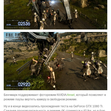
Бенчмарк поддерживает фоторежим NVIDIA
Ansel
, который позволяет в
режиме паузы вертеть камеру в свободном режиме.
Ну и в конце видеозапись прохождения теста на GeForce GTX 1080 Ti.
Средняя производительность в режиме 4K стремится к 40 fps, но в бою