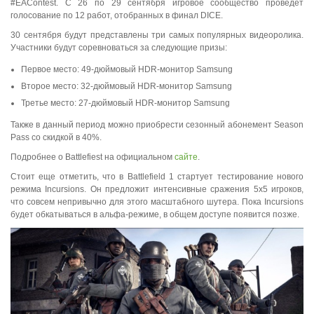
#EAContest. С 26 по 29 сентября игровое сообщество проведет
голосование по 12 работ, отобранных в финал DICE.
30 сентября будут представлены три самых популярных видеоролика.
Участники будут соревноваться за следующие призы:
Первое место: 49-дюймовый HDR-монитор Samsung
Второе место: 32-дюймовый HDR-монитор Samsung
Третье место: 27-дюймовый HDR-монитор Samsung
Также в данный период можно приобрести сезонный абонемент Season
Pass со скидкой в 40%.
Подробнее о Battlefiest на официальном
сайте
.
Стоит еще отметить, что в Battlefield 1 стартует тестирование нового
режима Incursions. Он предложит интенсивные сражения 5x5 игроков,
что совсем непривычно для этого масштабного шутера. Пока Incursions
будет обкатываться в альфа-режиме, в общем доступе появится позже.