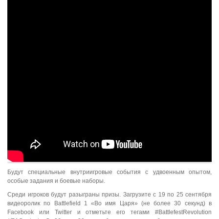
Будут специальные внутриигровые события с удвоенным опытом,
особые задания и боевые наборы.
Среди игроков будут разыграны призы. Загрузите с 19 по 25 сентября
видеоролик по Battlefield 1 «Во имя Царя» (не более 30 секунд) в
Facebook или Twitter и отметьте его тегами #BattlefestRevolution