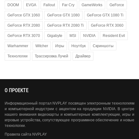
DOOM
EVGA
Fallout
Far Cry
GameWorks
GeForce
GeForce GTX 1060
GeForce GTX 1080
GeForce GTX 1080 Ti
GeForce RTX 2080
GeForce RTX 2080 Ti
GeForce RTX 3060
GeForce RTX 3070
Gigabyte
MSI
NVIDIA
Resident Evil
Warhammer
Witcher
Игры
Ноутбук
Скриншоты
Технологии
Трассировка Лучей
Драйвер
О ПРОЕКТЕ
Информационный портал NVPLAY посвящен электронным технологиям
и компьютерной индустрии с акцентом на продукции NVIDIA. В центре
нашего внимания видеокарты и компьютерные комплектующие, игры и
игровые устройства, сопутствующее программное обеспечение и новые
технологии.
Правила сайта NVPLAY