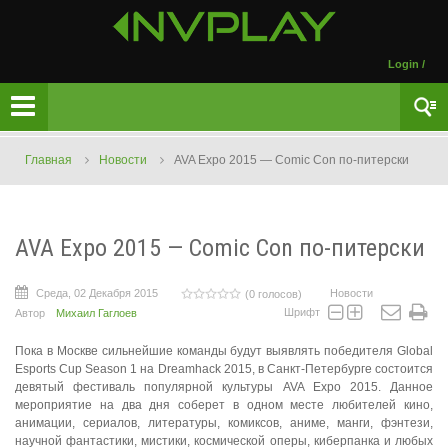
Login
/
Главная
Новости
AVA Expo 2015 — Comic Con по-питерски
AVA Expo 2015 — Comic Con по-питерски
Среда, 02 Декабря 2015
Новости
(0 голосов)
Шрифт
Автор
Михаил Гаглоев
Пока в Москве сильнейшие команды будут выявлять победителя Global
Esports Cup Season 1 на Dreamhack 2015, в Санкт-Петербурге состоится
девятый фестиваль популярной культуры AVA Expo 2015. Данное
мероприятие на два дня соберет в одном месте любителей кино,
анимации, сериалов, литературы, комиксов, аниме, манги, фэнтези,
научной фантастики, мистики, космической оперы, киберпанка и любых