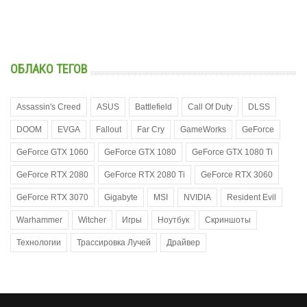
ОБЛАКО ТЕГОВ
Assassin's Creed
ASUS
Battlefield
Call Of Duty
DLSS
DOOM
EVGA
Fallout
Far Cry
GameWorks
GeForce
GeForce GTX 1060
GeForce GTX 1080
GeForce GTX 1080 Ti
GeForce RTX 2080
GeForce RTX 2080 Ti
GeForce RTX 3060
GeForce RTX 3070
Gigabyte
MSI
NVIDIA
Resident Evil
Warhammer
Witcher
Игры
Ноутбук
Скриншоты
Технологии
Трассировка Лучей
Драйвер