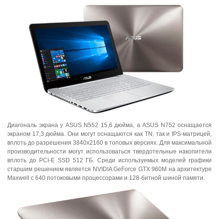
Диагональ экрана у ASUS N552 15,6 дюйма, а ASUS N752 оснащается
экраном 17,3 дюйма. Они могут оснащаются как TN, так и IPS-матрицей,
вплоть до разрешения 3840x2160 в топовых версиях. Для максимальной
производительности могут использоваться твердотельные накопители
вплоть до PCI-E SSD 512 ГБ. Среди используемых моделей графики
старшим решением является NVIDIA GeForce GTX 960M на архитектуре
Maxwell c 640 потоковыми процессорами и 128-битной шиной памяти.