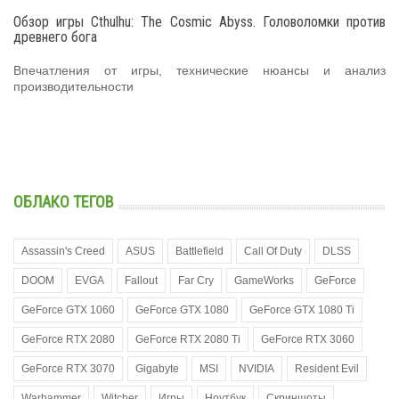
Обзор игры Cthulhu: The Cosmic Abyss. Головоломки против
древнего бога
Впечатления от игры, технические нюансы и анализ
производительности
ОБЛАКО ТЕГОВ
Assassin's Creed
ASUS
Battlefield
Call Of Duty
DLSS
DOOM
EVGA
Fallout
Far Cry
GameWorks
GeForce
GeForce GTX 1060
GeForce GTX 1080
GeForce GTX 1080 Ti
GeForce RTX 2080
GeForce RTX 2080 Ti
GeForce RTX 3060
GeForce RTX 3070
Gigabyte
MSI
NVIDIA
Resident Evil
Warhammer
Witcher
Игры
Ноутбук
Скриншоты