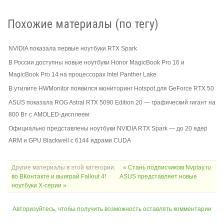
Похожие материалы (по тегу)
NVIDIA показала первые ноутбуки RTX Spark
В России доступны новые ноутбуки Honor MagicBook Pro 16 и
MagicBook Pro 14 на процессорах Intel Panther Lake
В утилите HWMonitor появился мониторинг Hotspot для GeForce RTX 50
ASUS показала ROG Astral RTX 5090 Edition 20 — графический гигант на
800 Вт с AMOLED-дисплеем
Официально представлены ноутбуки NVIDIA RTX Spark — до 20 ядер
ARM и GPU Blackwell с 6144 ядрами CUDA
Другие материалы в этой категории:
« Стань подписчиком Nvplay.ru
во ВКонтакте и выиграй Fallout 4!
ASUS представляет новые
ноутбуки X-серии »
Авторизуйтесь, чтобы получить возможность оставлять комментарии