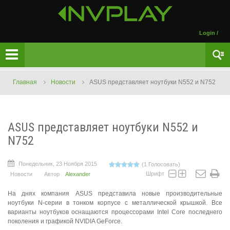
Login
/
Главная
Новости
ASUS представляет ноутбуки N552 и N752
ASUS представляет ноутбуки N552 и
N752
Понедельник, 23 Ноября 2015
(1 Голосовать)
Шрифт
Новости
Автор
Alexander
На днях компания ASUS представила новые производительные
ноутбуки N-серии в тонком корпусе с металлической крышкой. Все
варианты ноутбуков оснащаются процессорами Intel Core последнего
поколения и графикой NVIDIA GeForce.