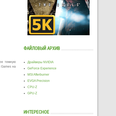
ФАЙЛОВЫЙ АРХИВ
лее темную
Драйверы NVIDIA
t Games на
GeForce Experience
MSI Afterburner
EVGA Precision
CPU-Z
GPU-Z
ИНТЕРЕСНОЕ