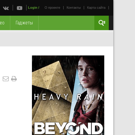
Login
/
О проекте
Контакты
Карта сайта
ео
Гаджеты