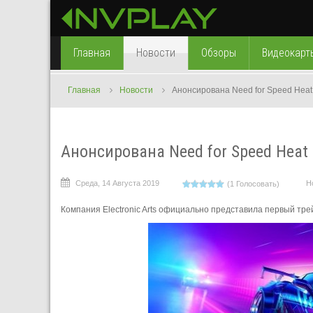
Главная
Новости
Обзоры
Видеокарт
Главная
Новости
Анонсирована Need for Speed Heat
Анонсирована Need for Speed Heat
Среда, 14 Августа 2019
Н
(1 Голосовать)
Компания Electronic Arts официально представила первый трей