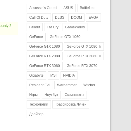
Assassin's Creed
ASUS
Battlefield
Call Of Duty
DLSS
DOOM
EVGA
ounty 2
Fallout
Far Cry
GameWorks
GeForce
GeForce GTX 1060
GeForce GTX 1080
GeForce GTX 1080 Ti
GeForce RTX 2080
GeForce RTX 2080 Ti
GeForce RTX 3060
GeForce RTX 3070
Gigabyte
MSI
NVIDIA
Resident Evil
Warhammer
Witcher
Игры
Ноутбук
Скриншоты
Технологии
Трассировка Лучей
Драйвер