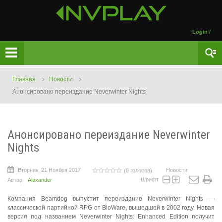
Login
/
Главная
Новости
Анонсировано переиздание Neverwinter Nights
Анонсировано переиздание Neverwinter
Nights
Вторник, 21 Ноября 2017
Новости
(0 голосов)
Шрифт
Автор
Alexander
Компания Beamdog выпустит переиздание Neverwinter Nights —
классической партийной RPG от BioWare, вышедшей в 2002 году. Новая
версия под названием Neverwinter Nights: Enhanced Edition получит