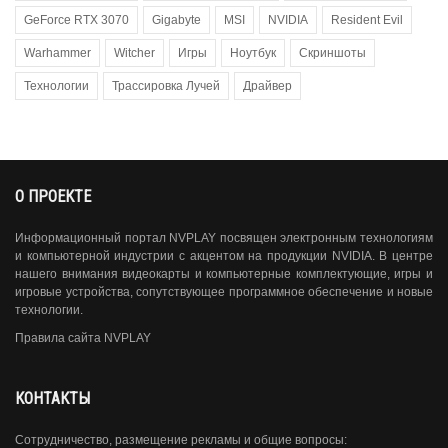
GeForce RTX 3070
Gigabyte
MSI
NVIDIA
Resident Evil
Warhammer
Witcher
Игры
Ноутбук
Скриншоты
Технологии
Трассировка Лучей
Драйвер
О ПРОЕКТЕ
Информационный портал NVPLAY посвящен электронным технологиям
и компьютерной индустрии с акцентом на продукции NVIDIA. В центре
нашего внимания видеокарты и компьютерные комплектующие, игры и
игровые устройства, сопутствующее программное обеспечение и новые
технологии.
Правила сайта NVPLAY
КОНТАКТЫ
Сотрудничество, размещение рекламы и общие вопросы: