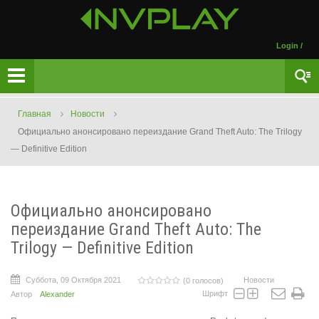
Login
/
Главная
Новости
Официально анонсировано переиздание Grand Theft Auto: The Trilogy
— Definitive Edition
Официально анонсировано
переиздание Grand Theft Auto: The
Trilogy — Definitive Edition
Суббота, 09 Октября 2021
Новости
(0 голосов)
Шрифт
Автор
Alexander