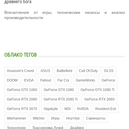
древнего бога
Впечатления от игры, технические нюансы и анализ
производительности
ОБЛАКО ТЕГОВ
Assassin's Creed
ASUS
Battlefield
Call Of Duty
DLSS
DOOM
EVGA
Fallout
Far Cry
GameWorks
GeForce
GeForce GTX 1060
GeForce GTX 1080
GeForce GTX 1080 Ti
GeForce RTX 2080
GeForce RTX 2080 Ti
GeForce RTX 3060
GeForce RTX 3070
Gigabyte
MSI
NVIDIA
Resident Evil
Warhammer
Witcher
Игры
Ноутбук
Скриншоты
Технологии
Трассировка Лучей
Драйвер