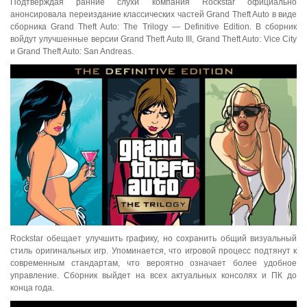
Подтверждая ранние слухи компания Rockstar официально
анонсировала переиздание классических частей Grand Theft Auto в виде
сборника Grand Theft Auto: The Trilogy — Definitive Edition. В сборник
войдут улучшенные версии Grand Theft Auto III, Grand Theft Auto: Vice City
и Grand Theft Auto: San Andreas.
Rockstar обещает улучшить графику, но сохранить общий визуальный
стиль оригинальных игр. Упоминается, что игровой процесс подтянут к
современным стандартам, что вероятно означает более удобное
управление. Сборник выйдет на всех актуальных консолях и ПК до
конца года.