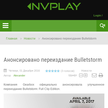
Login
/
Главная
Новости
Анонсировано переиздание Bulletstorm
Анонсировано переиздание Bulletstorm
Четверг, 01 Декабря 2016
Новости
(3 голосов)
Шрифт
Автор
Alexander
Компания Gearbox официально анонсировала улучшенное
переиздание Bulletstorm: Full Clip Edition.