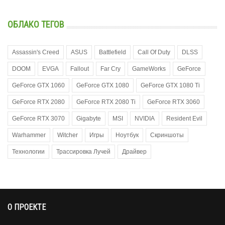
ОБЛАКО ТЕГОВ
Assassin's Creed
ASUS
Battlefield
Call Of Duty
DLSS
DOOM
EVGA
Fallout
Far Cry
GameWorks
GeForce
GeForce GTX 1060
GeForce GTX 1080
GeForce GTX 1080 Ti
GeForce RTX 2080
GeForce RTX 2080 Ti
GeForce RTX 3060
GeForce RTX 3070
Gigabyte
MSI
NVIDIA
Resident Evil
Warhammer
Witcher
Игры
Ноутбук
Скриншоты
Технологии
Трассировка Лучей
Драйвер
О ПРОЕКТЕ