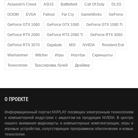
Assassin's Creed
ASUS
Battlefield
Call Of Duty
DLSS
DOOM
EVGA
Fallout
Far Cry
GameWorks
GeForce
GeForce GTX 1060
GeForce GTX 1080
GeForce GTX 1080 Ti
GeForce RTX 2080
GeForce RTX 2080 Ti
GeForce RTX 3060
GeForce RTX 3070
Gigabyte
MSI
NVIDIA
Resident Evil
Warhammer
Witcher
Игры
Ноутбук
Скриншоты
Технологии
Трассировка Лучей
Драйвер
О ПРОЕКТЕ
Информационный портал NVPLAY посвящен электронным технологиям
и компьютерной индустрии с акцентом на продукции NVIDIA. В центре
нашего внимания видеокарты и компьютерные комплектующие, игры и
игровые устройства, сопутствующее программное обеспечение и новые
технологии.