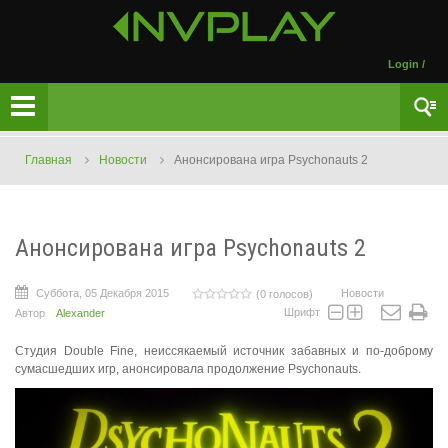
Login
/
Главная
Новости
Анонсирована игра Psychonauts 2
Анонсирована игра Psychonauts 2
Суббота, 05 Декабря 2015
Новости
(0 голосов)
Шрифт
Автор
Alexander
Студия Double Fine, неиссякаемый источник забавных и по-доброму
сумасшедших игр, анонсировала продолжение Psychonauts.