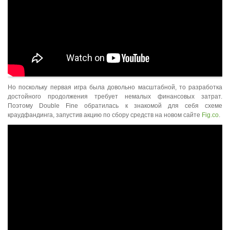
Но поскольку первая игра была довольно масштабной, то разработка
достойного продолжения требует немалых финансовых затрат.
Поэтому Double Fine обратилась к знакомой для себя схеме
краудфандинга, запустив акцию по сбору средств на новом сайте
Fig.co
.