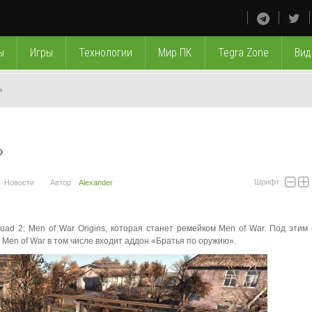
ы
Игры
Технологии
Мир ПК
Tegra Zone
Вид
»
»
Шрифт
Новости
Автор
Alexander
Squad 2: Men of War Origins, которая станет ремейком Men of War. Под этим
е Men of War в том числе входит аддон «Братья по оружию».