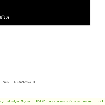
 и необычных боевых машин
од Enderal для Skyrim
NVIDIA анонсировала мобильные видеокарты GeF