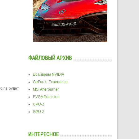
ФАЙЛОВЫЙ АРХИВ
Драйверы NVIDIA
GeForce Experience
igins будет
MSI Afterburner
EVGA Precision
CPU-Z
GPU-Z
ИНТЕРЕСНОЕ