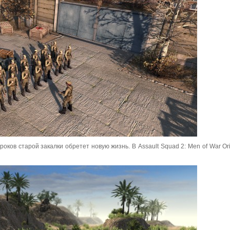
оков старой закалки обретет новую жизнь. В Assault Squad 2: Men of War Or