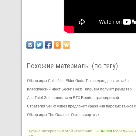
Похожие материалы (по тегу)
Обзор игры Call of the Elder Gods. По следам древних тайн
Классический квест Secret Files: Tunguska получит ремастер
Для Thief Gold вышел мод RTX Remix с трассировкой
Стратегия Veil of Ashes предложит сражения паровых танков
Обзор игры The Occultist. Остров мертвых
Другие материалы в этой категории:
« Вышел глобальный м