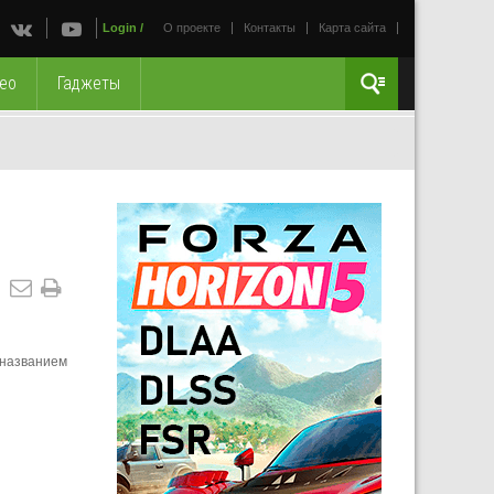
Login
/
О проекте
Контакты
Карта сайта
ео
Гаджеты
 названием