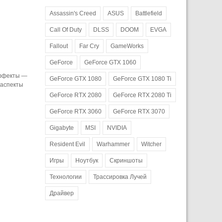
Assassin's Creed
ASUS
Battlefield
Call Of Duty
DLSS
DOOM
EVGA
Fallout
Far Cry
GameWorks
GeForce
GeForce GTX 1060
эффекты —
GeForce GTX 1080
GeForce GTX 1080 Ti
 аспекты
GeForce RTX 2080
GeForce RTX 2080 Ti
GeForce RTX 3060
GeForce RTX 3070
Gigabyte
MSI
NVIDIA
Resident Evil
Warhammer
Witcher
Игры
Ноутбук
Скриншоты
Технологии
Трассировка Лучей
Драйвер