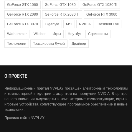
GeForce GTX 1060
GeForce GTX 1080
GeForce GTX 1080 Ti
GeForce RTX 2080
GeForce RTX 2080 Ti
GeForce RTX 3060
GeForce RTX 3070
Gigabyte
MSI
NVIDIA
Resident Evil
Warhammer
Witcher
Игры
Ноутбук
Скриншоты
Технологии
Трассировка Лучей
Драйвер
О ПРОЕКТЕ
Информационный портал NVPLAY посвящен электронным технологиям
и компьютерной индустрии с акцентом на продукции NVIDIA. В центре
нашего внимания видеокарты и компьютерные комплектующие, игры и
игровые устройства, сопутствующее программное обеспечение и новые
технологии.
Правила сайта NVPLAY