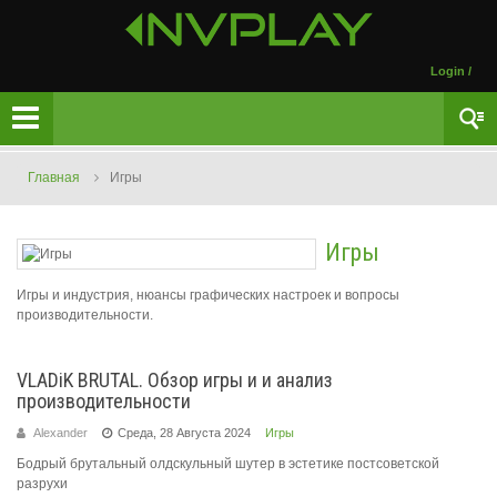
Login
/
Главная
Игры
Игры
Игры и индустрия, нюансы графических настроек и вопросы
производительности.
VLADiK BRUTAL. Обзор игры и и анализ
производительности
Alexander
Среда, 28 Августа 2024
Игры
Бодрый брутальный олдскульный шутер в эстетике постсоветской
разрухи