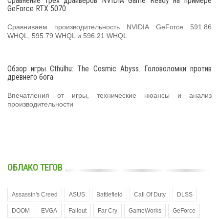
Сравнение трех драйверов NVIDIA Game Ready на примере
GeForce RTX 5070
Сравниваем производительность NVIDIA GeForce 591.86
WHQL, 595.79 WHQL и 596.21 WHQL
Обзор игры Cthulhu: The Cosmic Abyss. Головоломки против
древнего бога
Впечатления от игры, технические нюансы и анализ
производительности
ОБЛАКО ТЕГОВ
Assassin's Creed
ASUS
Battlefield
Call Of Duty
DLSS
DOOM
EVGA
Fallout
Far Cry
GameWorks
GeForce