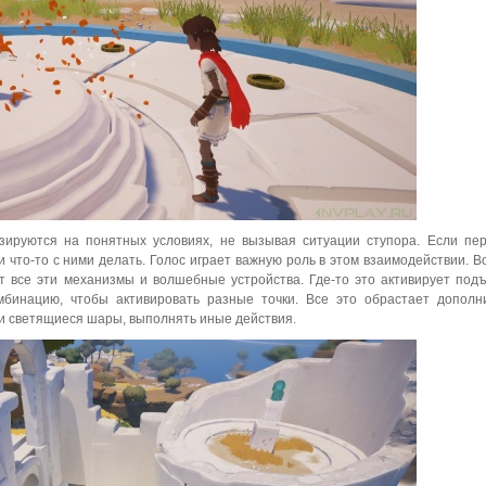
азируются на понятных условиях, не вызывая ситуации ступора. Если пе
 что-то с ними делать. Голос играет важную роль в этом взаимодействии. В
ет все эти механизмы и волшебные устройства. Где-то это активирует под
омбинацию, чтобы активировать разные точки. Все это обрастает допол
и и светящиеся шары, выполнять иные действия.