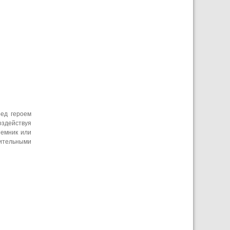
ред героем
оздействуя
ъемник или
нительными