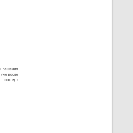
м решения
 уже после
т проход к