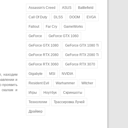
Assassin's Creed
ASUS
Battlefield
Call Of Duty
DLSS
DOOM
EVGA
Fallout
Far Cry
GameWorks
GeForce
GeForce GTX 1060
GeForce GTX 1080
GeForce GTX 1080 Ti
GeForce RTX 2080
GeForce RTX 2080 Ti
GeForce RTX 3060
GeForce RTX 3070
Gigabyte
MSI
NVIDIA
п, находим
равлении и
Resident Evil
Warhammer
Witcher
о проявить
о скалам и
Игры
Ноутбук
Скриншоты
Технологии
Трассировка Лучей
Драйвер