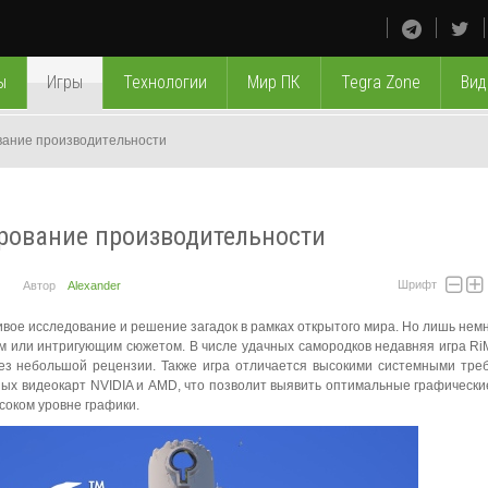
ы
Игры
Технологии
Мир ПК
Tegra Zone
Вид
ование производительности
ирование производительности
Шрифт
Автор
Alexander
вое исследование и решение загадок в рамках открытого мира. Но лишь немн
 или интригующим сюжетом. В числе удачных самородков недавняя игра Ri
ез небольшой рецензии. Также игра отличается высокими системными тре
ных видеокарт NVIDIA и AMD, что позволит выявить оптимальные графическ
соком уровне графики.