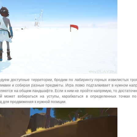
едуем доступные территории, бродим по лабиринту горных извилистых тро
иквии и собирая разные предметы. Игра ловко подталкивает в нужном нап
еляются на общем ландшафте. Если к ним не пройти напрямую, то достаточн
ой может взбираться на уступы, карабкаться в определенных точках п
д для продвижения к нужной позиции.