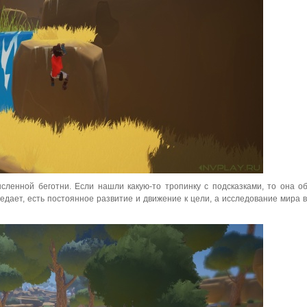
ленной беготни. Если нашли какую-то тропинку с подсказками, то она о
едает, есть постоянное развитие и движение к цели, а исследование мира в