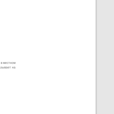
 в местном
азывает на