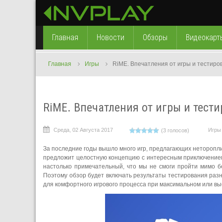
Главная
Новости
Обзоры
Видеокарт
Главная
Игры
RiME. Впечатления от игры и тестир
RiME. Впечатления от игры и тест
Среда, 02 Августа 2017
Игры
(3 голосов)
За последние годы вышло много игр, предлагающих неторопли
предложит целостную концепцию с интересным приключением
настолько примечательный, что мы не смоги пройти мимо б
Поэтому обзор будет включать результаты тестирования раз
для комфортного игрового процесса при максимальном или вы