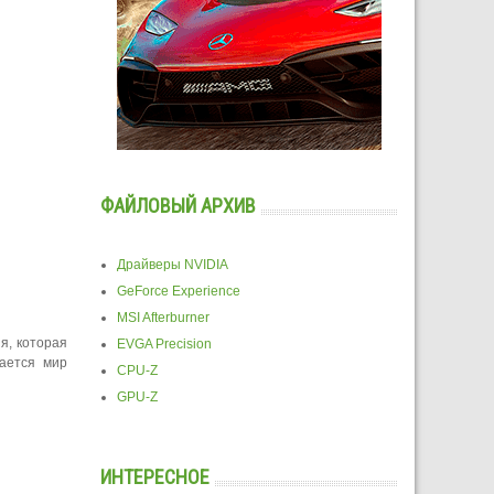
ФАЙЛОВЫЙ АРХИВ
Драйверы NVIDIA
GeForce Experience
MSI Afterburner
я, которая
EVGA Precision
вается мир
CPU-Z
GPU-Z
ИНТЕРЕСНОЕ