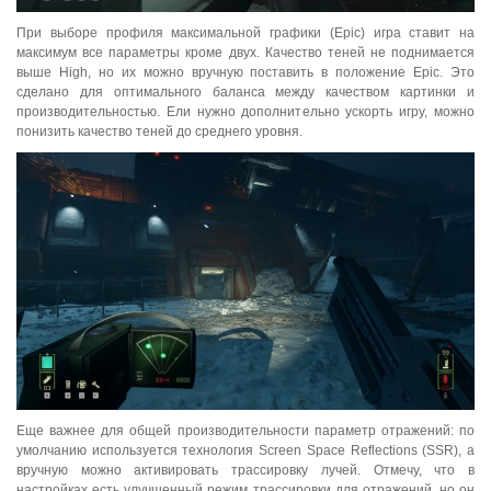
При выборе профиля максимальной графики (Epic) игра ставит на
максимум все параметры кроме двух. Качество теней не поднимается
выше High, но их можно вручную поставить в положение Epic. Это
сделано для оптимального баланса между качеством картинки и
производительностью. Ели нужно дополнительно ускорть игру, можно
понизить качество теней до среднего уровня.
Еще важнее для общей производительности параметр отражений: по
умолчанию используется технология Screen Space Reflections (SSR), а
вручную можно активировать трассировку лучей. Отмечу, что в
настройках есть улучшенный режим трассировки для отражений, но он