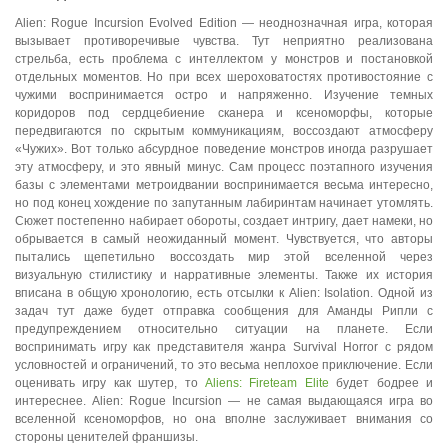
Alien: Rogue Incursion Evolved Edition — неоднозначная игра, которая
вызывает противоречивые чувства. Тут неприятно реализована
стрельба, есть проблема с интеллектом у монстров и постановкой
отдельных моментов. Но при всех шероховатостях противостояние с
чужими воспринимается остро и напряженно. Изучение темных
коридоров под сердцебиение сканера и ксеноморфы, которые
передвигаются по скрытым коммуникациям, воссоздают атмосферу
«Чужих». Вот только абсурдное поведение монстров иногда разрушает
эту атмосферу, и это явный минус. Сам процесс поэтапного изучения
базы с элементами метроидвании воспринимается весьма интересно,
но под конец хождение по запутанным лабиринтам начинает утомлять.
Сюжет постепенно набирает обороты, создает интригу, дает намеки, но
обрывается в самый неожиданный момент. Чувствуется, что авторы
пытались щепетильно воссоздать мир этой вселенной через
визуальную стилистику и нарративные элементы. Также их история
вписана в общую хронологию, есть отсылки к Alien: Isolation. Одной из
задач тут даже будет отправка сообщения для Аманды Рипли с
предупреждением относительно ситуации на планете. Если
воспринимать игру как представителя жанра Survival Horror с рядом
условностей и ограничений, то это весьма неплохое приключение. Если
оценивать игру как шутер, то
Aliens: Fireteam Elite
будет бодрее и
интереснее. Alien: Rogue Incursion — не самая выдающаяся игра во
вселенной ксеноморфов, но она вполне заслуживает внимания со
стороны ценителей франшизы.