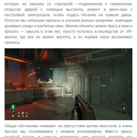
которые не связаны со стрельбой —подключение к терминалам,
открытие дверей с помощью выстрела, ремонт и мини-игра с
настройкой электроцепи, чтобы подать питание на нужную дверь.
Попутно мы собираем припасы и изучаем разные шкафчики, наблюдая
кровавые следы и разбитые окна. Многие объекты можно брать в руки и
бросать — смысла в этом нет, просто осталось в наследство от VR-
версии, где все их можно вертеть, а из ящиков игрок вытряхивал
припасы.
Общая обстановка намекает на присутствие жутких монстров, и очень
быстро мы сталкиваемся с первым ксеноморфом. Вместо ужаса,