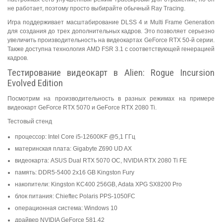
не работает, поэтому просто выбирайте обычный Ray Tracing.
Игра поддерживает масштабирование DLSS 4 и Multi Frame Generation
для создания до трех дополнительных кадров. Это позволяет серьезно
увеличить производительность на видеокартах GeForce RTX 50-й серии.
Также доступна технология AMD FSR 3.1 с соответствующей генерацией
кадров.
Тестирование видеокарт в Alien: Rogue Incursion
Evolved Edition
Посмотрим на производительность в разных режимах на примере
видеокарт GeForce RTX 5070 и GeForce RTX 2080 Ti.
Тестовый стенд
процессор: Intel Core i5-12600KF @5,1 ГГц
материнская плата: Gigabyte Z690 UD AX
видеокарта: ASUS Dual RTX 5070 OC, NVIDIA RTX 2080 Ti FE
память: DDR5-5400 2x16 GB Kingston Fury
накопители: Kingston KC400 256GB, Adata XPG SX8200 Pro
блок питания: Chieftec Polaris PPS-1050FC
операционная система: Windows 10
драйвер NVIDIA GeForce 581.42