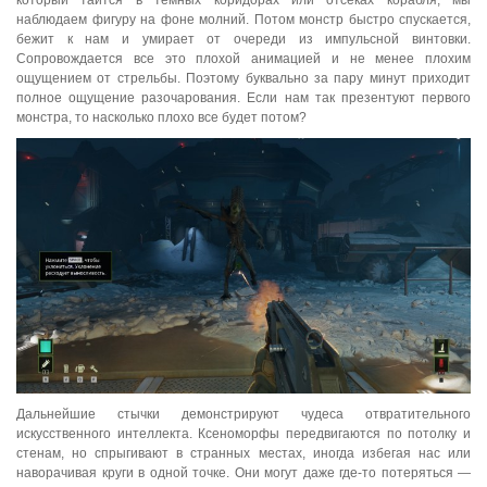
который таится в темных коридорах или отсеках корабля, мы
наблюдаем фигуру на фоне молний. Потом монстр быстро спускается,
бежит к нам и умирает от очереди из импульсной винтовки.
Сопровождается все это плохой анимацией и не менее плохим
ощущением от стрельбы. Поэтому буквально за пару минут приходит
полное ощущение разочарования. Если нам так презентуют первого
монстра, то насколько плохо все будет потом?
Дальнейшие стычки демонстрируют чудеса отвратительного
искусственного интеллекта. Ксеноморфы передвигаются по потолку и
стенам, но спрыгивают в странных местах, иногда избегая нас или
наворачивая круги в одной точке. Они могут даже где-то потеряться —