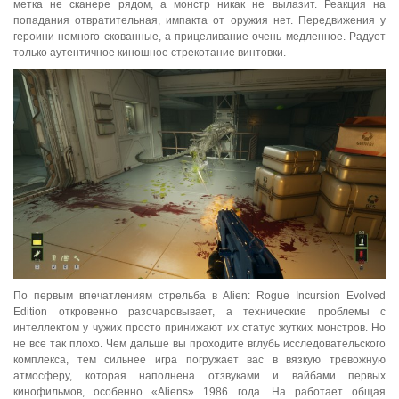
метка не сканере рядом, а монстр никак не вылазит. Реакция на
попадания отвратительная, импакта от оружия нет. Передвижения у
героини немного скованные, а прицеливание очень медленное. Радует
только аутентичное киношное стрекотание винтовки.
По первым впечатлениям стрельба в Alien: Rogue Incursion Evolved
Edition откровенно разочаровывает, а технические проблемы с
интеллектом у чужих просто принижают их статус жутких монстров. Но
не все так плохо. Чем дальше вы проходите вглубь исследовательского
комплекса, тем сильнее игра погружает вас в вязкую тревожную
атмосферу, которая наполнена отзвуками и вайбами первых
кинофильмов, особенно «Aliens» 1986 года. На работает общая