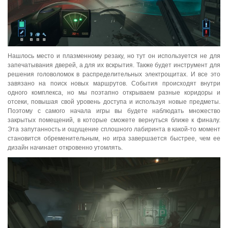
Нашлось место и плазменному резаку, но тут он используется не для
запечатывания дверей, а для их вскрытия. Также будет инструмент для
решения головоломок в распределительных электрощитах. И все это
завязано на поиск новых маршрутов. События происходят внутри
одного комплекса, но мы поэтапно открываем разные коридоры и
отсеки, повышая свой уровень доступа и используя новые предметы.
Поэтому с самого начала игры вы будете наблюдать множество
закрытых помещений, в которые сможете вернуться ближе к финалу.
Эта запутанность и ощущение сплошного лабиринта в какой-то момент
становится обременительным, но игра завершается быстрее, чем ее
дизайн начинает откровенно утомлять.