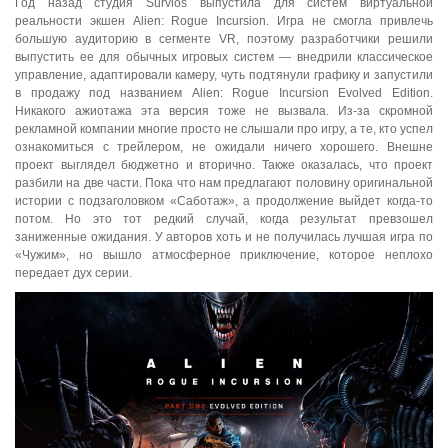
Год назад студия Survios выпустила для систем виртуальной
реальности экшен Alien: Rogue Incursion. Игра не смогла привлечь
большую аудиторию в сегменте VR, поэтому разработчики решили
выпустить ее для обычных игровых систем — внедрили классическое
управление, адаптировали камеру, чуть подтянули графику и запустили
в продажу под названием Alien: Rogue Incursion Evolved Edition.
Никакого ажиотажа эта версия тоже не вызвала. Из-за скромной
рекламной компании многие просто не слышали про игру, а те, кто успел
ознакомиться с трейлером, не ожидали ничего хорошего. Внешне
проект выглядел бюджетно и вторично. Также оказалась, что проект
разбили на две части. Пока что нам предлагают половину оригинальной
истории с подзаголовком «Саботаж», а продолжение выйдет когда-то
потом. Но это тот редкий случай, когда результат превзошел
заниженные ожидания. У авторов хоть и не получилась лучшая игра по
«Чужим», но вышло атмосферное приключение, которое неплохо
передает дух серии.