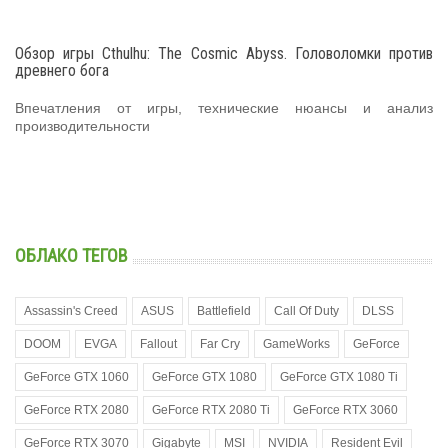
Обзор игры Cthulhu: The Cosmic Abyss. Головоломки против
древнего бога
Впечатления от игры, технические нюансы и анализ
производительности
ОБЛАКО ТЕГОВ
Assassin's Creed
ASUS
Battlefield
Call Of Duty
DLSS
DOOM
EVGA
Fallout
Far Cry
GameWorks
GeForce
GeForce GTX 1060
GeForce GTX 1080
GeForce GTX 1080 Ti
GeForce RTX 2080
GeForce RTX 2080 Ti
GeForce RTX 3060
GeForce RTX 3070
Gigabyte
MSI
NVIDIA
Resident Evil