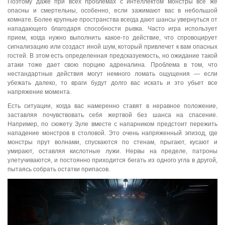
Поэтому даже при всех проблемах с интеллектом монстры все же
опасны и смертельны, особенно, если зажимают вас в небольшой
комнате. Более крупные пространства всегда дают шансы увернуться от
нападающего благодаря способности рывка. Часто игра использует
прием, когда нужно выполнить какое-то действие, что спровоцирует
сигнализацию или создаст иной шум, который привлечет к вам опасных
гостей. В этом есть определенная предсказуемость, но ожидание такой
атаки тоже дает свою порцию адреналина. Проблема в том, что
нестандартные действия могут немного ломать ощущения — если
убежать далеко, то враги будут долго вас искать и это убьет все
напряжение момента.
Есть ситуации, когда вас намеренно ставят в неравное положение,
заставляя почувствовать себя жертвой без шанса на спасение.
Например, по сюжету Зуле вместе с напарником предстоит пережить
нападение монстров в столовой. Это очень напряженный эпизод, где
монстры прут волнами, спускаются по стенам, прыгают, кусают и
умирают, оставляя кислотные лужи. Нервы на пределе, патроны
улетучиваются, и постоянно приходится бегать из одного угла в другой,
пытаясь собрать остатки припасов.