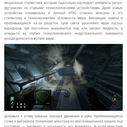
визуальная стилистика, которая тщательно наследует элементы ретро-
футуризма со старыми технологическими устройствами. Даже новые
устройства (терминалы и личный КПК) отлично вписаны в эту
стилистику и технологические условности мира. Мигающие лампы и
пробивающиеся из-за решеток лучи света разгоняют мрак пустых
коридоров, где постоянно вырывается пар или капает жидкость, а
откуда-то из глубин технологического индустриального лабиринта
иногда доносятся жуткие звуки.
Добавьте к этому пиканье сканера движения в руке, приближающиеся
точки и внезапное появление монстров из вентиляционного канала под
потолком — выглядит и ощущается это жутковато. А если монстров