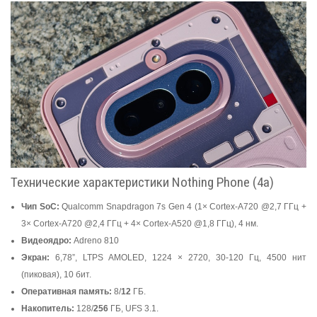
Технические характеристики Nothing Phone (4a)
Чип SoC:
Qualcomm Snapdragon 7s Gen 4 (1× Cortex-A720 @2,7 ГГц +
3× Cortex-A720 @2,4 ГГц + 4× Cortex-A520 @1,8 ГГц), 4 нм.
Видеоядро:
Adreno 810
Экран:
6,78”, LTPS AMOLED, 1224 × 2720, 30-120 Гц, 4500 нит
(пиковая), 10 бит.
Оперативная память:
8/
12
ГБ.
Накопитель:
128/
256
ГБ, UFS 3.1.