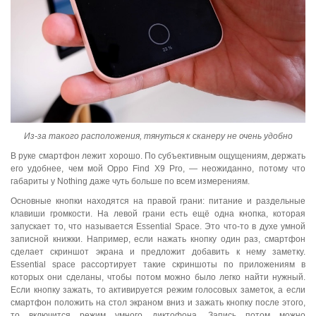
Из-за такого расположения, тянуться к сканеру не очень удобно
В руке смартфон лежит хорошо. По субъективным ощущениям, держать
его удобнее, чем мой Oppo Find X9 Pro, — неожиданно, потому что
габариты у Nothing даже чуть больше по всем измерениям.
Основные кнопки находятся на правой грани: питание и раздельные
клавиши громкости. На левой грани есть ещё одна кнопка, которая
запускает то, что называется Essential Space. Это что-то в духе умной
записной книжки. Например, если нажать кнопку один раз, смартфон
сделает скриншот экрана и предложит добавить к нему заметку.
Essential space рассортирует такие скриншоты по приложениям в
которых они сделаны, чтобы потом можно было легко найти нужный.
Если кнопку зажать, то активируется режим голосовых заметок, а если
смартфон положить на стол экраном вниз и зажать кнопку после этого,
то включится режим умного диктофона. Запись потом можно