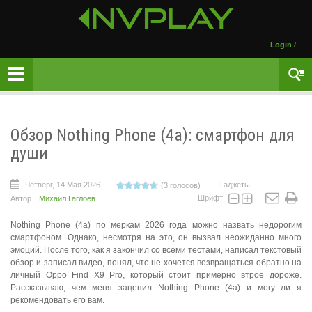
Login
/
Обзор Nothing Phone (4a): смартфон для
души
Четверг, 14 Мая 2026
Гаджеты
(3 голосов)
Шрифт
Автор
Михаил Гаглоев
Nothing Phone (4a) по меркам 2026 года можно назвать недорогим
смартфоном. Однако, несмотря на это, он вызвал неожиданно много
эмоций. После того, как я закончил со всеми тестами, написал текстовый
обзор и записал видео, понял, что не хочется возвращаться обратно на
личный Oppo Find X9 Pro, который стоит примерно втрое дороже.
Рассказываю, чем меня зацепил Nothing Phone (4a) и могу ли я
рекомендовать его вам.