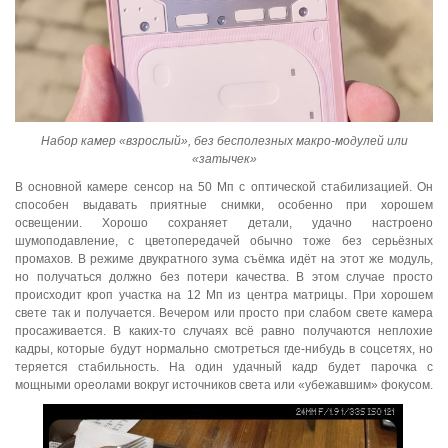
Набор камер «взрослый», без бесполезных макро-модулей или
«затычек»
В основной камере сенсор на 50 Мп с оптической стабилизацией. Он
способен выдавать приятные снимки, особенно при хорошем
освещении. Хорошо сохраняет детали, удачно настроено
шумоподавление, с цветопередачей обычно тоже без серьёзных
промахов. В режиме двукратного зума съёмка идёт на этот же модуль,
но получаться должно без потери качества. В этом случае просто
происходит кроп участка на 12 Мп из центра матрицы. При хорошем
свете так и получается. Вечером или просто при слабом свете камера
просаживается. В каких-то случаях всё равно получаются неплохие
кадры, которые будут нормально смотреться где-нибудь в соцсетях, но
теряется стабильность. На один удачный кадр будет парочка с
мощными ореолами вокруг источников света или «убежавшим» фокусом.