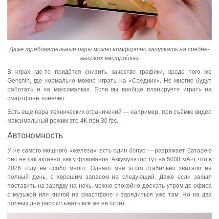
Даже требовательные игры можно комфортно запускать на средне-
высоких настройках
В играх где-то придётся снизить качество графики, вроде того же
Genshin, где нормально можно играть на «Средних». Но многие будут
работать и на максималках. Если вы вообще планируете играть на
смартфоне, конечно.
Есть ещё пара технических ограничений — например, при съёмке видео
максимальный режим это 4K при 30 fps.
Автономность
У не самого мощного «железа» есть один бонус — разряжает батарею
оно не так активно, как у флагманов. Аккумулятор тут на 5000 мА·ч, что в
2026 году не особо много. Однако мне этого стабильно хватало на
полный день, с хорошим запасом на следующий. Даже если забыл
поставить на зарядку на ночь, можно спокойно доехать утром до офиса
с музыкой или книгой на смартфоне и зарядиться уже там. Но на два
полных дня рассчитывать всё же не стоит.