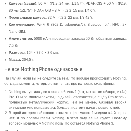
Камеры (сзади):
50 Мп (f/1.9, 24 мм, 1/1.57”), PDAF, OIS + 50 Мп (f/2.9,
80 мм, 1/2.75”), PDAF, OIS + 8 Мп (f/2.2, 15 мм, 1/4.0”).
Фронтальная камера:
32 Мп (f/2.2, 22 мм, 1/3.42”).
Коммуникации
: Wi-Fi 6 (802.11 a/b/g/n/ac/6), Bluetooth 5.4, NFC, 2×
Nano-SIM.
Аккумулятор:
5080 мА·ч, проводная зарядка 50 Вт, обратная зарядка
7,5 Вт.
Размеры:
164 × 77,6 × 8,6 мм.
Масса:
204,5 г.
Не все Nothing Phone одинаковые
На случай, если вы не следите за тем, что вообще происходит у Nothing,
есть два момента, которые стоит знать про их новые смартфоны.
Nothing выпустила две версии: обычный (4a), как в этом обзоре, и (4a)
Pro. Они во многом похожи, но дизайн отличается, а ещё у Pro-версии
полностью металлический корпус. Тем не менее, базовая версия
визуально мне понравилась больше, поэтому начать решил с неё.
Второй интересный нюанс в том, что флагманской модели в 4-й серии
нет, и по словам главы Nothing, в этом году её не будет. Поэтому
топовой моделью у Nothing пока что остаётся Nothing Phone 3.