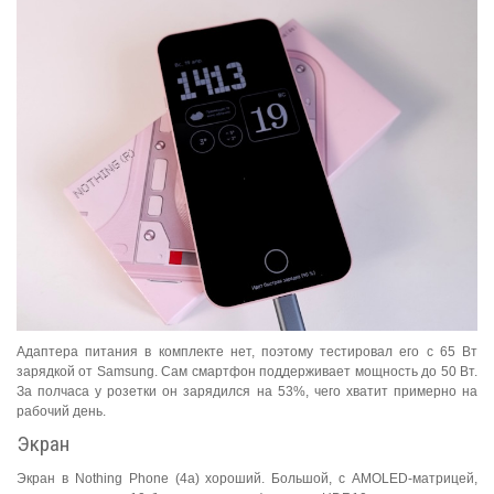
Адаптера питания в комплекте нет, поэтому тестировал его с 65 Вт
зарядкой от Samsung. Сам смартфон поддерживает мощность до 50 Вт.
За полчаса у розетки он зарядился на 53%, чего хватит примерно на
рабочий день.
Экран
Экран в Nothing Phone (4a) хороший. Большой, с AMOLED-матрицей,